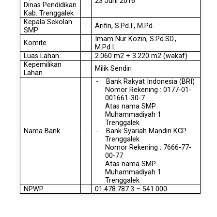
:
23 Juni 2016
Dinas Pendidikan
Kab. Trenggalek
Kepala Sekolah
:
Arifin, S.Pd.I., M.Pd.
SMP
Imam Nur Kozin, S.Pd.SD.,
Komite
:
M.Pd.I.
Luas Lahan
:
2.060 m2 + 3.220 m2 (wakaf)
Kepemilikan
:
Milik Sendiri
Lahan
- Bank Rakyat Indonesia (BRI)
Nomor Rekening : 0177-01-
001661-30-7
Atas nama SMP
Muhammadiyah 1
Trenggalek
Nama Bank
:
- Bank Syariah Mandiri KCP
Trenggalek
Nomor Rekening : 7666-77-
00-77
Atas nama SMP
Muhammadiyah 1
Trenggalek
NPWP
:
01.478.787.3 – 541.000