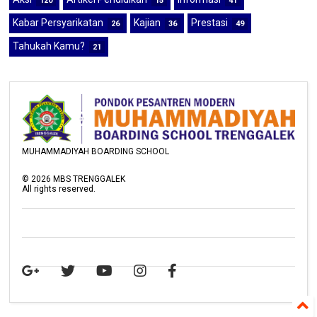
120
15
41
Kabar Persyarikatan
Kajian
Prestasi
26
36
49
Tahukah Kamu?
21
MUHAMMADIYAH BOARDING SCHOOL
©
2026
MBS TRENGGALEK
All rights reserved.