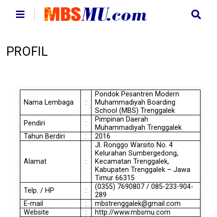
PROFIL
Pondok Pesantren Modern
Nama Lembaga
:
Muhammadiyah Boarding
School (MBS) Trenggalek
Pimpinan Daerah
Pendiri
:
Muhammadiyah Trenggalek
Tahun Berdiri
:
2016
Jl. Ronggo Warsito No. 4
Kelurahan Sumbergedong,
Alamat
:
Kecamatan Trenggalek,
Kabupaten Trenggalek – Jawa
Timur 66315
(0355) 7690807 / 085-233-904-
Telp. / HP
:
289
E-mail
:
mbstrenggalek@gmail.com
Website
:
http://www.mbsmu.com