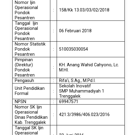
Nomor Ijin
Operasional
:
158/Kk 13.03/03/02/2018
Pondok
Pesantren
Tanggal Ijin
Operasional
:
06 Februari 2018
Pondok
Pesantren
Nomor Statistik
Pondok
:
510035030054
Pesantren
Pimpinan
(Direktur)
KH. Anang Wahid Cahyono, Lc.
:
Pondok
M.HI.
Pesantren
Pengasuh
:
Rifa’i, S.Ag., M.Pd.I.
Sekolah Inovatif
Unit Pendidikan
:
SMP Muhammadiyah 1
Formal
Trenggalek
NPSN
:
69947571
Nomor SK Ijin
Operasional
:
421.3/3986/406.023/2016
Dinas Pendidikan
Kab. Trenggalek
Tanggal SK Ijin
Operasional