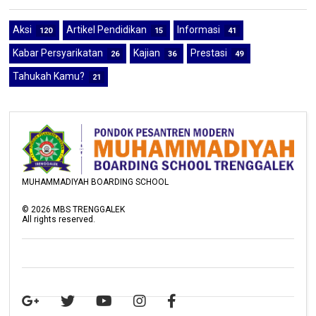
Aksi
Artikel Pendidikan
Informasi
120
15
41
Kabar Persyarikatan
Kajian
Prestasi
26
36
49
Tahukah Kamu?
21
MUHAMMADIYAH BOARDING SCHOOL
©
2026
MBS TRENGGALEK
All rights reserved.