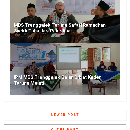
MBS Trenggalek Terima Safari Ramadhan
Syekh Taha dari Palestina
IPM MBS Trenggalek Gelar Diklat Kader
Taruna Melati I
NEWER POST
OLDER POST