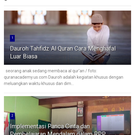
1
Dauroh Tahfidz Al Quran Cara Menghafal
Luar Biasa
seorang anak sedang membaca al qur'an / foto:
quranacademy.us.com Dauroh adalah kegiatan khusus dengan
meluangkan waktu khusus dan dim...
2
Implementasi Panca Cinta dan
Pembelajaran Mendalam dalam RPP