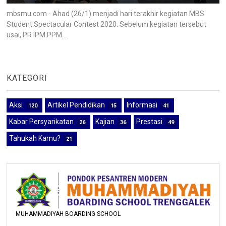
mbsmu.com - Ahad (26/1) menjadi hari terakhir kegiatan MBS
Student Spectacular Contest 2020. Sebelum kegiatan tersebut
usai, PR IPM PPM...
KATEGORI
Aksi
Artikel Pendidikan
Informasi
120
15
41
Kabar Persyarikatan
Kajian
Prestasi
26
36
49
Tahukah Kamu?
21
MUHAMMADIYAH BOARDING SCHOOL