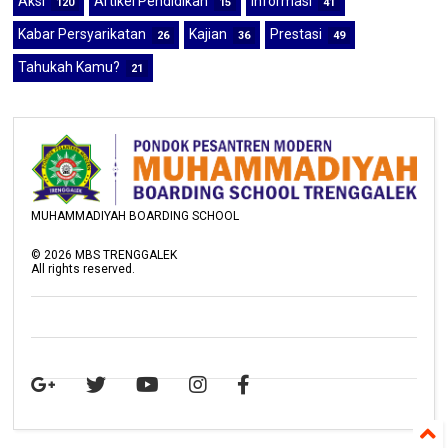
Aksi
Artikel Pendidikan
Informasi
120
15
41
Kabar Persyarikatan
Kajian
Prestasi
26
36
49
Tahukah Kamu?
21
MUHAMMADIYAH BOARDING SCHOOL
©
2026
MBS TRENGGALEK
All rights reserved.