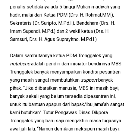
penulis setidaknya ada 5 tinggi Muhammadiyah yang
hadir, mulai dari Ketua PDM (Drs. H. Rohmat,MM.),
Sekretaris (Dr. Suripto, M.Pd.I.), Bendahara (Drs. H.
Imam Supandi, M.Pd.) dan 2 wakil ketua (Drs. H.
Samsuri, Drs. H. Agus Suprayitno, M.Pd.I.)
Dalam sambutannya ketua PDM Trenggalek yang
notabene
adalah pendiri dan inisiator bendirinya MBS
Trenggalek banyak menyampaikan kondisi pesantren
yang masih sangat membutuhkan
support
banyak
pihak. “Jika diibaratkan manusia, MBS ini masih bayi,
banyak sekali yang belum tersedia dipesantren ini,
untuk itu bantuan apapun dari bapak/ibu jama’ah sangat
kami butuhkan”. Tutur Pengawas Dinas Dikpora
Trenggalek yang baru saja mengakhiri masa tugasnya
awal juli lalu. “Namun demikian meksipun masih bayi,