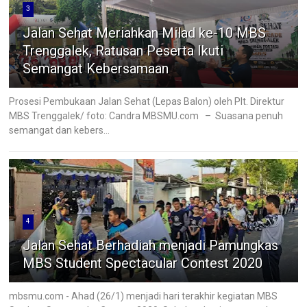
3
Jalan Sehat Meriahkan Milad ke-10 MBS
Trenggalek, Ratusan Peserta Ikuti
Semangat Kebersamaan
Prosesi Pembukaan Jalan Sehat (Lepas Balon) oleh Plt. Direktur
MBS Trenggalek/ foto: Candra MBSMU.com – Suasana penuh
semangat dan kebers...
4
Jalan Sehat Berhadiah menjadi Pamungkas
MBS Student Spectacular Contest 2020
mbsmu.com - Ahad (26/1) menjadi hari terakhir kegiatan MBS