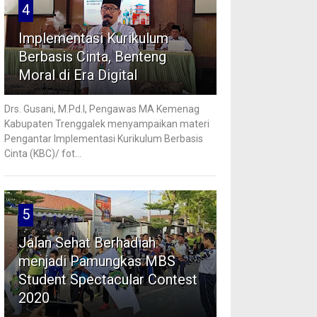
4
Implementasi Kurikulum
Berbasis Cinta, Benteng
Moral di Era Digital
Drs. Gusani, M.Pd.I, Pengawas MA Kemenag
Kabupaten Trenggalek menyampaikan materi
Pengantar Implementasi Kurikulum Berbasis
Cinta (KBC)/ fot...
5
Jalan Sehat Berhadiah
menjadi Pamungkas MBS
Student Spectacular Contest
2020