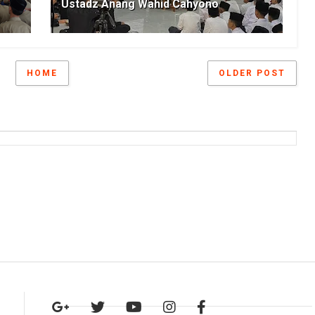
Ustadz Anang Wahid Cahyono
HOME
OLDER POST