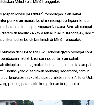
rtuliskan Milad ke 2 MBS Trenggalek.
to (depan lokasi pesantren) rombongan jalan sehat
tor perikanan menuju ke utara menuju pertigaan lampu
rah barat melintasi perempatan Nirwana. Setelah sampai
 diarahkan masuk ke kawasan alun-alun Trenggalek, lanjut
pon kemudian belok kiri finish di MBS Trenggalek.
i Nuryana dan Ustsdzah Dwi Oktariningtyas sebagai host
embagian hadiah bagi para peserta jalan sehat.
 disiapkan panitia, mulai dari alat tulis menulis sampai
lat. “Hadiah yang disediakan memang sederhana, namun
i perlengkapan sekolah, juga peralatan sholat”. Tutur Ust.
"yang penting para santri kompak dan bergembira".