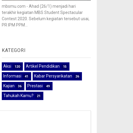
mbsmu.com - Ahad (26/1) menjadi hari
terakhir kegiatan MBS Student Spectacular
Contest 2020. Sebelum kegiatan tersebut usai,
PR IPM PPM...
KATEGORI
Aksi
Artikel Pendidikan
120
15
Informasi
Kabar Persyarikatan
41
26
Kajian
Prestasi
36
49
Tahukah Kamu?
21