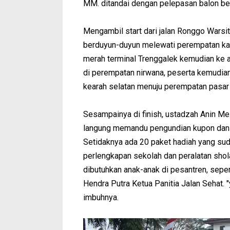
MM. ditandai dengan pelepasan balon be
Mengambil start dari jalan Ronggo Warsi
berduyun-duyun melewati perempatan kan
merah terminal Trenggalek kemudian ke a
di perempatan nirwana, peserta kemudian
kearah selatan menuju perempatan pasar 
Sesampainya di finish, ustadzah Anin Me
langung memandu pengundian kupon dan p
Setidaknya ada 20 paket hadiah yang sudah
perlengkapan sekolah dan peralatan sho
dibutuhkan anak-anak di pesantren, sepert
Hendra Putra Ketua Panitia Jalan Sehat. 
imbuhnya.