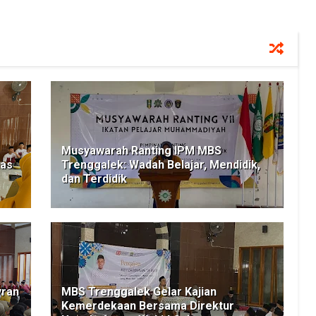
Musyawarah Ranting IPM MBS
has
Trenggalek: Wadah Belajar, Mendidik,
dan Terdidik
yran
MBS Trenggalek Gelar Kajian
Kemerdekaan Bersama Direktur