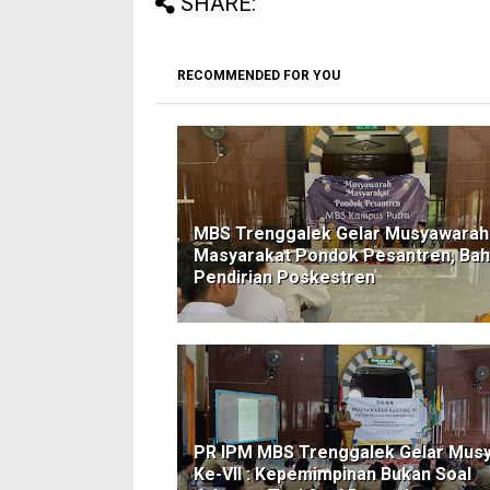
SHARE:
RECOMMENDED FOR YOU
MBS Trenggalek Gelar Musyawarah
Masyarakat Pondok Pesantren, Ba
Pendirian Poskestren
PR IPM MBS Trenggalek Gelar Mus
Ke-VII : Kepemimpinan Bukan Soal