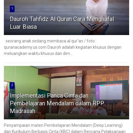
1
Dauroh Tahfidz Al Quran Cara Menghafal
Luar Biasa
seorang anak sedang membaca al qur'an / foto:
quranacademy.us.com Dauroh adalah kegiatan khusus dengan
meluangkan waktu khusus dan dim...
2
Implementasi Panca Cinta dan
Pembelajaran Mendalam dalam RPP
Madrasah
Penyampaian materi Pembelajaran Mendalam (Deep Learning)
dan Kurikulum Berbasis Cinta (KBC) dalam Rencana Pelaksanaan