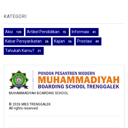
KATEGORI
Aksi
Artikel Pendidikan
Informasi
120
15
41
Kabar Persyarikatan
Kajian
Prestasi
26
36
49
Tahukah Kamu?
21
MUHAMMADIYAH BOARDING SCHOOL
©
2026
MBS TRENGGALEK
All rights reserved.