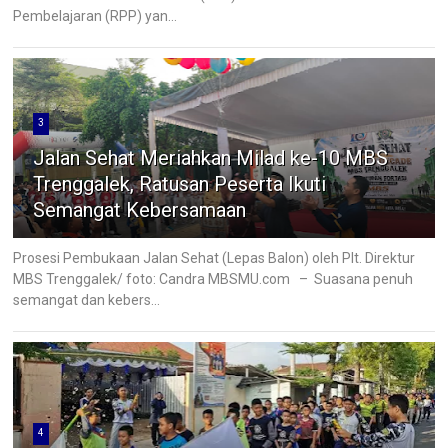
Pembelajaran (RPP) yan...
3
Jalan Sehat Meriahkan Milad ke-10 MBS
Trenggalek, Ratusan Peserta Ikuti
Semangat Kebersamaan
Prosesi Pembukaan Jalan Sehat (Lepas Balon) oleh Plt. Direktur
MBS Trenggalek/ foto: Candra MBSMU.com – Suasana penuh
semangat dan kebers...
4