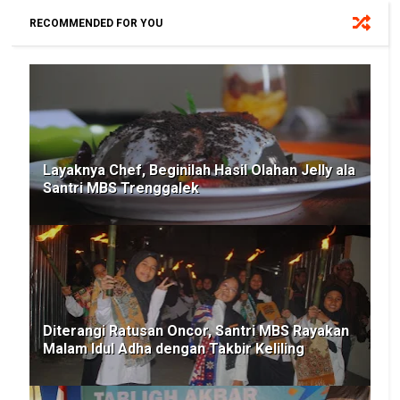
RECOMMENDED FOR YOU
Layaknya Chef, Beginilah Hasil Olahan Jelly ala
Santri MBS Trenggalek
Diterangi Ratusan Oncor, Santri MBS Rayakan
Malam Idul Adha dengan Takbir Keliling