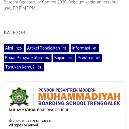
Student Spectacular Contest 2020. Sebelum kegiatan tersebut
usai, PR IPM PPM...
KATEGORI
Aksi
Artikel Pendidikan
Informasi
120
15
41
Kabar Persyarikatan
Kajian
Prestasi
26
36
49
Tahukah Kamu?
21
MUHAMMADIYAH BOARDING SCHOOL
©
2026
MBS TRENGGALEK
All rights reserved.