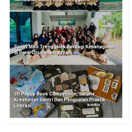
Santri MBS Trenggalek Berbagi Kebahagiaan
di Panti Utsman bin Affan
3D Popup Book Competition, Sarana
Kreativitas Santri Dan Penguatan Praktik
Literasi