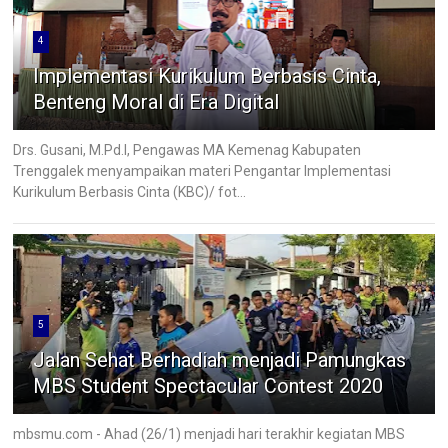
4
Implementasi Kurikulum Berbasis Cinta,
Benteng Moral di Era Digital
Drs. Gusani, M.Pd.I, Pengawas MA Kemenag Kabupaten
Trenggalek menyampaikan materi Pengantar Implementasi
Kurikulum Berbasis Cinta (KBC)/ fot...
5
Jalan Sehat Berhadiah menjadi Pamungkas
MBS Student Spectacular Contest 2020
mbsmu.com - Ahad (26/1) menjadi hari terakhir kegiatan MBS