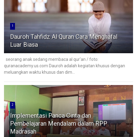
1
Dauroh Tahfidz Al Quran Cara Menghafal
Luar Biasa
seorang anak sedang membaca al qur'an / foto:
quranacademy.us.com Dauroh adalah kegiatan khusus dengan
meluangkan waktu khusus dan dim...
2
Implementasi Panca Cinta dan
Pembelajaran Mendalam dalam RPP
Madrasah