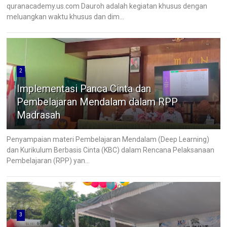
quranacademy.us.com Dauroh adalah kegiatan khusus dengan
meluangkan waktu khusus dan dim...
2
Implementasi Panca Cinta dan
Pembelajaran Mendalam dalam RPP
Madrasah
Penyampaian materi Pembelajaran Mendalam (Deep Learning)
dan Kurikulum Berbasis Cinta (KBC) dalam Rencana Pelaksanaan
Pembelajaran (RPP) yan...
3