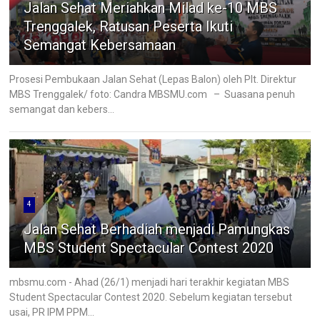
Jalan Sehat Meriahkan Milad ke-10 MBS
Trenggalek, Ratusan Peserta Ikuti
Semangat Kebersamaan
Prosesi Pembukaan Jalan Sehat (Lepas Balon) oleh Plt. Direktur
MBS Trenggalek/ foto: Candra MBSMU.com – Suasana penuh
semangat dan kebers...
4
Jalan Sehat Berhadiah menjadi Pamungkas
MBS Student Spectacular Contest 2020
mbsmu.com - Ahad (26/1) menjadi hari terakhir kegiatan MBS
Student Spectacular Contest 2020. Sebelum kegiatan tersebut
usai, PR IPM PPM...