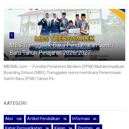
5
MBS Trenggalek Buka Pendaftaran Santri
Baru Tahun Pelajaran 2026/2027
MBSMU.com – Pondok Pesantren Modern (PPM) Muhammadiyah
Boarding School (MBS) Trenggalek resmi membuka Penerimaan
Santri Baru (PSB) Tahun Pe...
KATEGORI
Aksi
Artikel Pendidikan
Informasi
120
15
41
Kabar Persyarikatan
Kajian
Prestasi
26
36
49