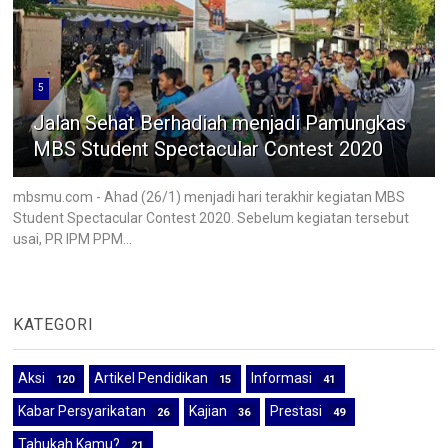
5
Jalan Sehat Berhadiah menjadi Pamungkas
MBS Student Spectacular Contest 2020
mbsmu.com - Ahad (26/1) menjadi hari terakhir kegiatan MBS
Student Spectacular Contest 2020. Sebelum kegiatan tersebut
usai, PR IPM PPM...
KATEGORI
Aksi
Artikel Pendidikan
Informasi
120
15
41
Kabar Persyarikatan
Kajian
Prestasi
26
36
49
Tahukah Kamu?
21