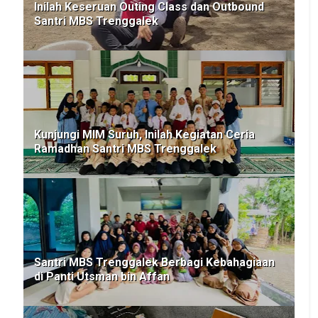
Inilah Keseruan Outing Class dan Outbound
Santri MBS Trenggalek
Kunjungi MIM Suruh, Inilah Kegiatan Ceria
Ramadhan Santri MBS Trenggalek
Santri MBS Trenggalek Berbagi Kebahagiaan
di Panti Utsman bin Affan