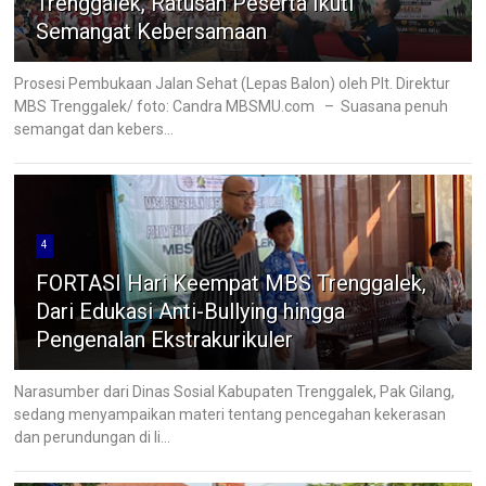
Trenggalek, Ratusan Peserta Ikuti
Semangat Kebersamaan
Prosesi Pembukaan Jalan Sehat (Lepas Balon) oleh Plt. Direktur
MBS Trenggalek/ foto: Candra MBSMU.com – Suasana penuh
semangat dan kebers...
4
FORTASI Hari Keempat MBS Trenggalek,
Dari Edukasi Anti-Bullying hingga
Pengenalan Ekstrakurikuler
Narasumber dari Dinas Sosial Kabupaten Trenggalek, Pak Gilang,
sedang menyampaikan materi tentang pencegahan kekerasan
dan perundungan di li...