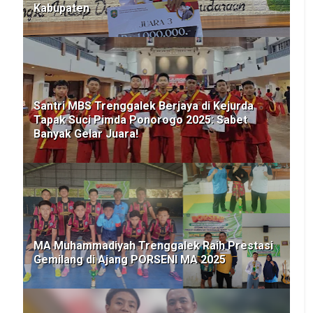
Kabupaten
Santri MBS Trenggalek Berjaya di Kejurda
Tapak Suci Pimda Ponorogo 2025: Sabet
Banyak Gelar Juara!
MA Muhammadiyah Trenggalek Raih Prestasi
Gemilang di Ajang PORSENI MA 2025