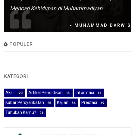
Mencari Kehidupan di Muhammadiyah
- MUHAMMAD DARWIS
POPULER
KATEGORI
Aksi
Artikel Pendidikan
Informasi
120
15
41
Kabar Persyarikatan
Kajian
Prestasi
26
36
49
Tahukah Kamu?
21