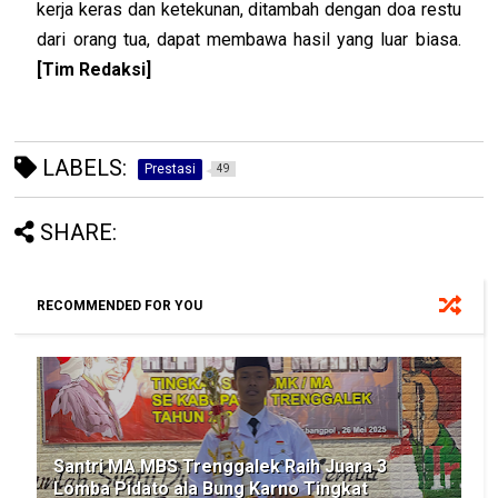
kerja keras dan ketekunan, ditambah dengan doa restu
dari orang tua, dapat membawa hasil yang luar biasa.
[Tim Redaksi]
LABELS:
Prestasi
49
SHARE:
RECOMMENDED FOR YOU
Santri MA MBS Trenggalek Raih Juara 3
Lomba Pidato ala Bung Karno Tingkat