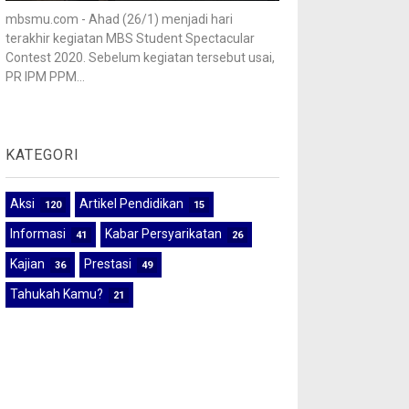
mbsmu.com - Ahad (26/1) menjadi hari
terakhir kegiatan MBS Student Spectacular
Contest 2020. Sebelum kegiatan tersebut usai,
PR IPM PPM...
KATEGORI
Aksi
Artikel Pendidikan
120
15
Informasi
Kabar Persyarikatan
41
26
Kajian
Prestasi
36
49
Tahukah Kamu?
21