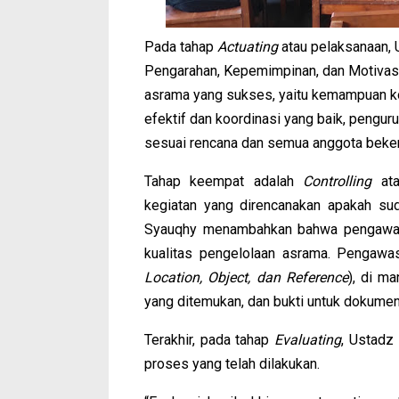
Pada tahap
Actuating
atau pelaksanaan,
Pengarahan, Kepemimpinan, dan Motivasi
asrama yang sukses, yaitu kemampuan ko
efektif dan koordinasi yang baik, pengu
sesuai rencana dan semua anggota beker
Tahap keempat adalah
Controlling
ata
kegiatan yang direncanakan apakah su
Syauqhy menambahkan bahwa pengawasan
kualitas pengelolaan asrama. Pengawas
Location, Object, dan Reference
), di m
yang ditemukan, dan bukti untuk dokumenta
Terakhir, pada tahap
Evaluating
, Ustadz
proses yang telah dilakukan.