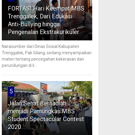
FORTASI Hari Keempat MBS
Trenggalek, Dari Edukasi
Anti-Bullying hingga
Pengenalan Ekstrakurikuler
Narasumber dari Dinas Sosial Kabupaten
Trenggalek, Pak Gilang, sedang menyampaikan
materi tentang pencegahan kekerasan dan
perundungan di li...
5
Jalan Sehat Berhadiah
menjadi Pamungkas MBS
Student Spectacular Contest
2020