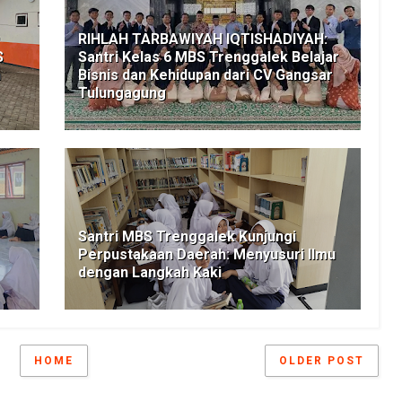
RIHLAH TARBAWIYAH IQTISHADIYAH:
S
Santri Kelas 6 MBS Trenggalek Belajar
n
Bisnis dan Kehidupan dari CV Gangsar
Tulungagung
Santri MBS Trenggalek Kunjungi
Perpustakaan Daerah: Menyusuri Ilmu
dengan Langkah Kaki
HOME
OLDER POST