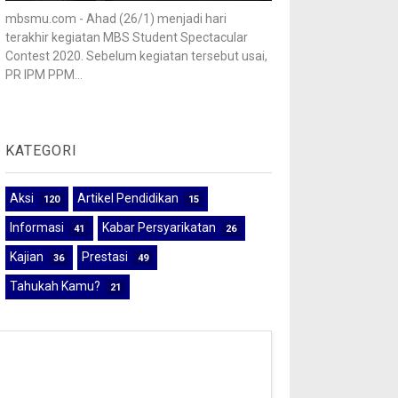
mbsmu.com - Ahad (26/1) menjadi hari
terakhir kegiatan MBS Student Spectacular
Contest 2020. Sebelum kegiatan tersebut usai,
PR IPM PPM...
KATEGORI
Aksi
Artikel Pendidikan
120
15
Informasi
Kabar Persyarikatan
41
26
Kajian
Prestasi
36
49
Tahukah Kamu?
21