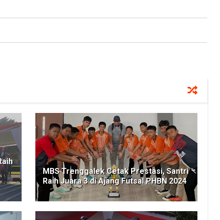
aih
MBS Trenggalek Cetak Prestasi, Santri
Raih Juara 3 di Ajang Futsal PHBN 2024