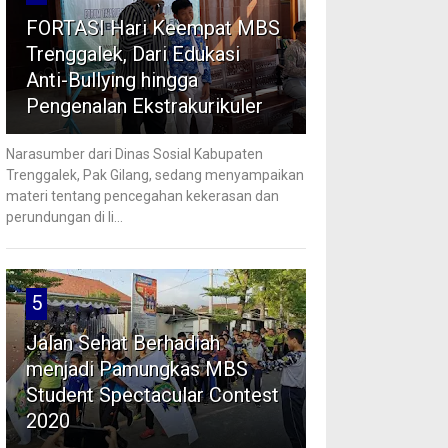
FORTASI Hari Keempat MBS
Trenggalek, Dari Edukasi
Anti-Bullying hingga
Pengenalan Ekstrakurikuler
Narasumber dari Dinas Sosial Kabupaten
Trenggalek, Pak Gilang, sedang menyampaikan
materi tentang pencegahan kekerasan dan
perundungan di li...
5
Jalan Sehat Berhadiah
menjadi Pamungkas MBS
Student Spectacular Contest
2020