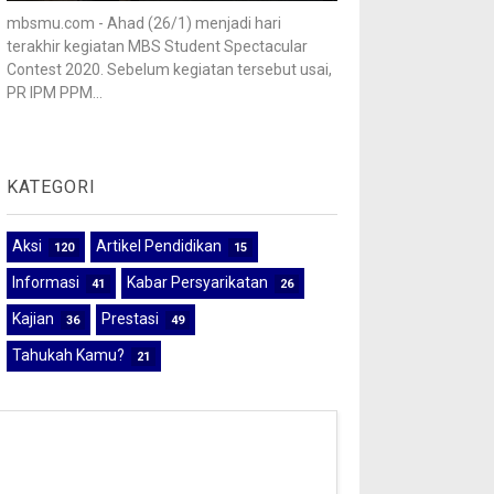
mbsmu.com - Ahad (26/1) menjadi hari
terakhir kegiatan MBS Student Spectacular
Contest 2020. Sebelum kegiatan tersebut usai,
PR IPM PPM...
KATEGORI
Aksi
Artikel Pendidikan
120
15
Informasi
Kabar Persyarikatan
41
26
Kajian
Prestasi
36
49
Tahukah Kamu?
21