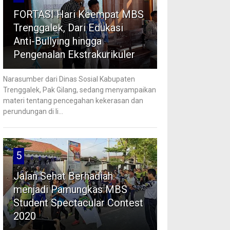
FORTASI Hari Keempat MBS
Trenggalek, Dari Edukasi
Anti-Bullying hingga
Pengenalan Ekstrakurikuler
Narasumber dari Dinas Sosial Kabupaten
Trenggalek, Pak Gilang, sedang menyampaikan
materi tentang pencegahan kekerasan dan
perundungan di li...
5
Jalan Sehat Berhadiah
menjadi Pamungkas MBS
Student Spectacular Contest
2020