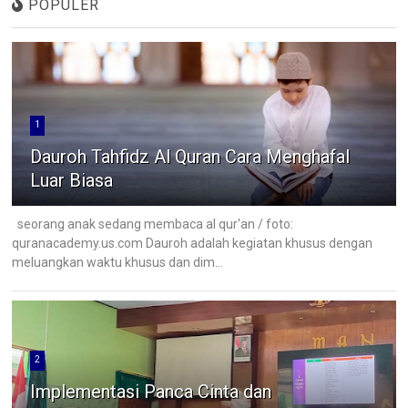
POPULER
1
Dauroh Tahfidz Al Quran Cara Menghafal
Luar Biasa
seorang anak sedang membaca al qur'an / foto:
quranacademy.us.com Dauroh adalah kegiatan khusus dengan
meluangkan waktu khusus dan dim...
2
Implementasi Panca Cinta dan