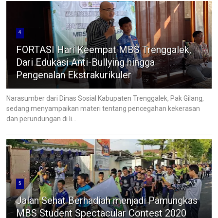
4
FORTASI Hari Keempat MBS Trenggalek,
Dari Edukasi Anti-Bullying hingga
Pengenalan Ekstrakurikuler
Narasumber dari Dinas Sosial Kabupaten Trenggalek, Pak Gilang,
sedang menyampaikan materi tentang pencegahan kekerasan
dan perundungan di li...
5
Jalan Sehat Berhadiah menjadi Pamungkas
MBS Student Spectacular Contest 2020