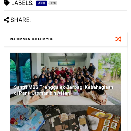
LABELS:
Aksi
120
SHARE:
RECOMMENDED FOR YOU
Santri MBS Trenggalek Berbagi Kebahagiaan
di Panti Utsman bin Affan