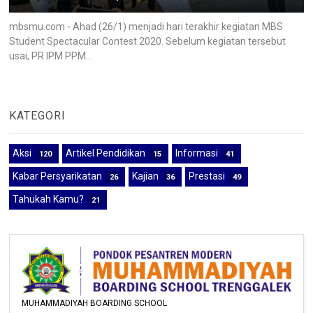
mbsmu.com - Ahad (26/1) menjadi hari terakhir kegiatan MBS
Student Spectacular Contest 2020. Sebelum kegiatan tersebut
usai, PR IPM PPM...
KATEGORI
Aksi
Artikel Pendidikan
Informasi
120
15
41
Kabar Persyarikatan
Kajian
Prestasi
26
36
49
Tahukah Kamu?
21
MUHAMMADIYAH BOARDING SCHOOL