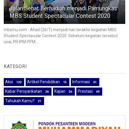
Jalan Sehat Berhadiah menjadi Pamungkas
MBS Student Spectacular Contest 2020
mbsmu.com - Ahad (26/1) menjadi hari terakhir kegiatan MBS
Student Spectacular Contest 2020. Sebelum kegiatan tersebut
usai, PR IPM PPM...
KATEGORI
Aksi
Artikel Pendidikan
Informasi
120
15
41
Kabar Persyarikatan
Kajian
Prestasi
26
36
49
Tahukah Kamu?
21