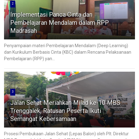
2
Implementasi Panca Cinta dan
Pembelajaran Mendalam dalam RPP
Madrasah
Penyampaian materi Pembelajaran Mendalam (Deep Learning)
dan Kurikulum Berbasis Cinta (KBC) dalam Rencana Pelaksanaan
Pembelajaran (RPP) yan...
3
Jalan Sehat Meriahkan Milad ke-10 MBS
Trenggalek, Ratusan Peserta Ikuti
Semangat Kebersamaan
Prosesi Pembukaan Jalan Sehat (Lepas Balon) oleh Plt. Direktur