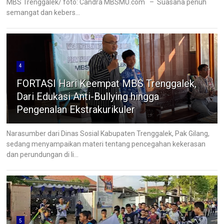
MBS Trenggalek/ foto: Candra MBSMU.com – Suasana penuh
semangat dan kebers...
4
FORTASI Hari Keempat MBS Trenggalek,
Dari Edukasi Anti-Bullying hingga
Pengenalan Ekstrakurikuler
Narasumber dari Dinas Sosial Kabupaten Trenggalek, Pak Gilang,
sedang menyampaikan materi tentang pencegahan kekerasan
dan perundungan di li...
5