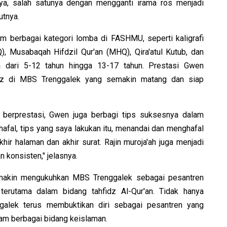
a, salah satunya dengan mengganti irama ros menjadi
utnya.
m berbagai kategori lomba di FASHMU, seperti kaligrafi
), Musabaqah Hifdzil Qur'an (MHQ), Qira'atul Kutub, dan
ia dari 5-12 tahun hingga 13-17 tahun. Prestasi Gwen
idz di MBS Trenggalek yang semakin matang dan siap
g berprestasi, Gwen juga berbagi tips suksesnya dalam
hafal, tips yang saya lakukan itu, menandai dan menghafal
hir halaman dan akhir surat. Rajin muroja'ah juga menjadi
n konsisten," jelasnya.
makin mengukuhkan MBS Trenggalek sebagai pesantren
terutama dalam bidang tahfidz Al-Qur'an. Tidak hanya
alek terus membuktikan diri sebagai pesantren yang
am berbagai bidang keislaman.