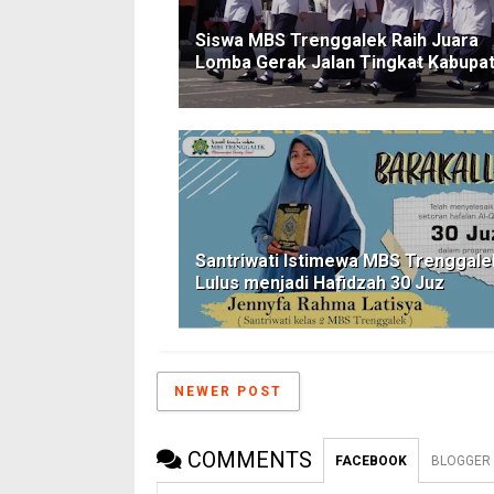
Siswa MBS Trenggalek Raih Juara
Lomba Gerak Jalan Tingkat Kabupa
Santriwati Istimewa MBS Trenggale
Lulus menjadi Hafidzah 30 Juz
NEWER POST
COMMENTS
FACEBOOK
BLOGGER