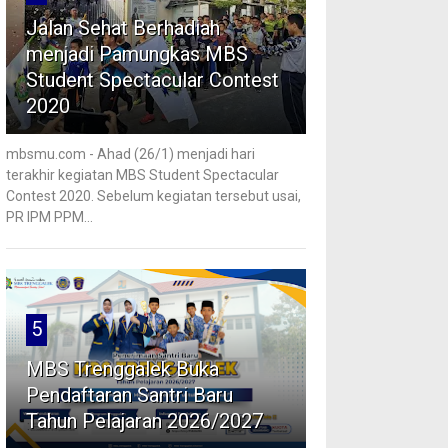
Jalan Sehat Berhadiah
menjadi Pamungkas MBS
Student Spectacular Contest
2020
mbsmu.com - Ahad (26/1) menjadi hari
terakhir kegiatan MBS Student Spectacular
Contest 2020. Sebelum kegiatan tersebut usai,
PR IPM PPM...
5
MBS Trenggalek Buka
Pendaftaran Santri Baru
Tahun Pelajaran 2026/2027