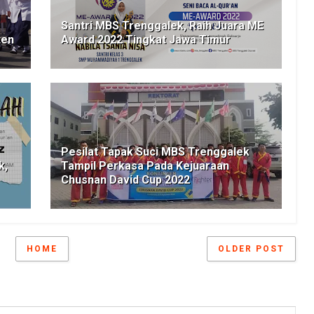
Santri MBS Trenggalek, Raih Juara ME
ten
Award 2022 Tingkat Jawa Timur
Pesilat Tapak Suci MBS Trenggalek
k,
Tampil Perkasa Pada Kejuaraan
Chusnan David Cup 2022
HOME
OLDER POST