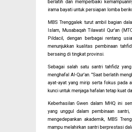
berlatih dan memperbaiki kemampuanny
irama bayati untuk persiapan lomba berik
MBS Trenggalek turut ambil bagian dala
Islam, Musabaqah Tilawatil Qur'an (MTQ
Pildacil, dengan berbagai rentang us
menunjukkan kualitas pembinaan tahf
bersaing di tingkat provinsi.
Sebagai salah satu santri tahfidz yan
menghafal Al-Qur’an. "Saat berlatih meng
ayat-ayat yang mirip serta fokus pada ak
kunci untuk menjaga hafalan tetap kuat da
Keberhasilan Gwen dalam MHQ ini se
yang unggul dalam pembinaan santri, 
mengedepankan akademik, MBS Trengg
mampu melahirkan santri berprestasi dal