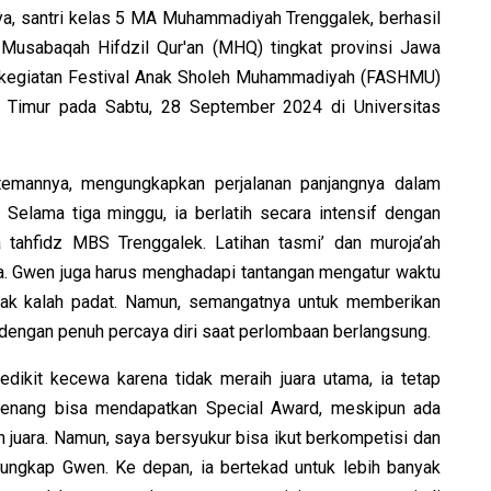
, santri kelas 5 MA Muhammadiyah Trenggalek, berhasil
usabaqah Hifdzil Qur'an (MHQ) tingkat provinsi Jawa
i kegiatan Festival Anak Sholeh Muhammadiyah (FASHMU)
Timur pada Sabtu, 28 September 2024 di Universitas
temannya, mengungkapkan perjalanan panjangnya dalam
Selama tiga minggu, ia berlatih secara intensif dengan
tahfidz MBS Trenggalek. Latihan tasmi’ dan muroja’ah
ya. Gwen juga harus menghadapi tantangan mengatur waktu
 tak kalah padat. Namun, semangatnya untuk memberikan
engan penuh percaya diri saat perlombaan berlangsung.
ikit kecewa karena tidak meraih juara utama, ia tetap
senang bisa mendapatkan Special Award, meskipun ada
 juara. Namun, saya bersyukur bisa ikut berkompetisi dan
 ungkap Gwen. Ke depan, ia bertekad untuk lebih banyak