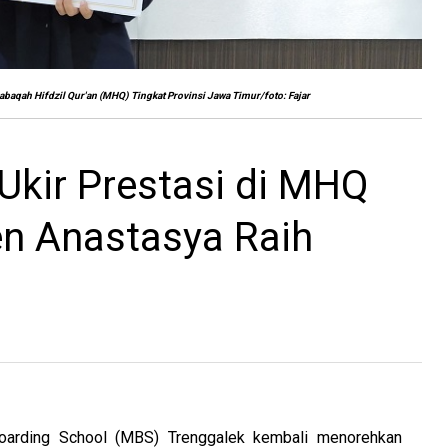
baqah Hifdzil Qur'an (MHQ) Tingkat Provinsi Jawa Timur/foto: Fajar
Ukir Prestasi di MHQ
n Anastasya Raih
arding School (MBS) Trenggalek kembali menorehkan