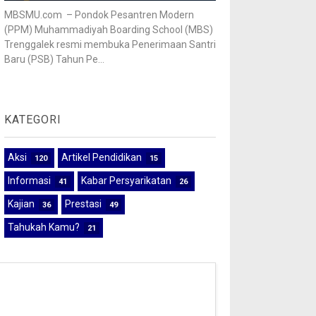
MBSMU.com – Pondok Pesantren Modern
(PPM) Muhammadiyah Boarding School (MBS)
Trenggalek resmi membuka Penerimaan Santri
Baru (PSB) Tahun Pe...
KATEGORI
Aksi
Artikel Pendidikan
120
15
Informasi
Kabar Persyarikatan
41
26
Kajian
Prestasi
36
49
Tahukah Kamu?
21