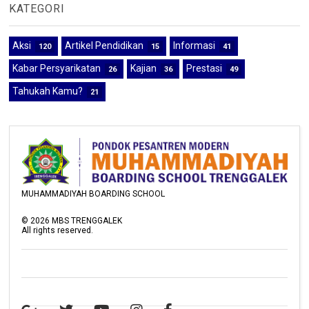
KATEGORI
Aksi
Artikel Pendidikan
Informasi
120
15
41
Kabar Persyarikatan
Kajian
Prestasi
26
36
49
Tahukah Kamu?
21
MUHAMMADIYAH BOARDING SCHOOL
©
2026
MBS TRENGGALEK
All rights reserved.