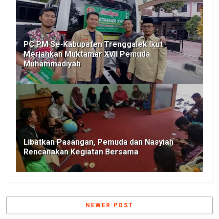
PC PM Se-Kabupaten Trenggalek Ikut
Meriahkan Muktamar XVII Pemuda
Muhammadiyah
Libatkan Pasangan, Pemuda dan Nasyiah
Rencanakan Kegiatan Bersama
NEWER POST