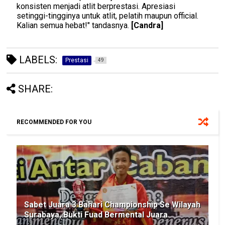
konsisten menjadi atlit berprestasi. Apresiasi
setinggi-tingginya untuk atlit, pelatih maupun official.
Kalian semua hebat!" tandasnya.
[
Candra
]
LABELS:
Prestasi
49
SHARE:
RECOMMENDED FOR YOU
Sabet Juara 3 Bahari Championship Se Wilayah
Surabaya, Bukti Fuad Bermental Juara