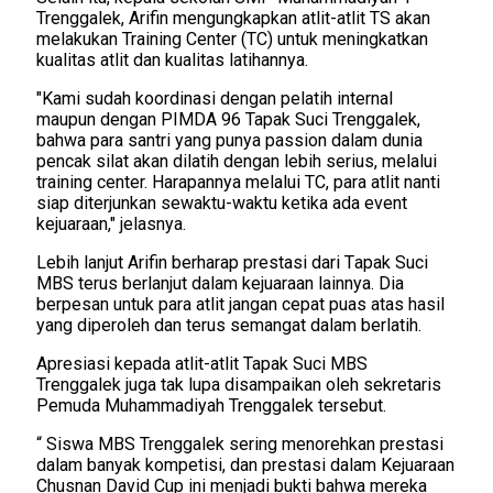
Trenggalek, Arifin mengungkapkan atlit-atlit TS akan
melakukan Training Center (TC) untuk meningkatkan
kualitas atlit dan kualitas latihannya.
"Kami sudah koordinasi dengan pelatih internal
maupun dengan PIMDA 96 Tapak Suci Trenggalek,
bahwa para santri yang punya passion dalam dunia
pencak silat akan dilatih dengan lebih serius, melalui
training center. Harapannya
melalui TC, para atlit
nanti
siap diterjunkan sewaktu-waktu ketika ada event
kejuaraan," jelasnya.
Lebih lanjut Arifin
berharap prestasi dari
T
apak
S
uci
MBS terus berlanjut dalam kejuaraan lainnya. Dia
berpesan untuk para atlit jangan cepat puas atas hasil
yang diperoleh dan terus semangat dalam berlatih.
Apresiasi
kepada atlit-atlit Tapak Suci MBS
Trenggalek
juga tak lupa
di
sampaikan
oleh sekretaris
Pemuda Muhammadiyah Trenggalek tersebut
.
“
Siswa MBS Trenggalek sering menorehkan prestasi
dalam banyak kompetisi,
d
an prestasi dalam Kejuaraan
Chusnan David Cup ini menjadi bukti bahwa mereka