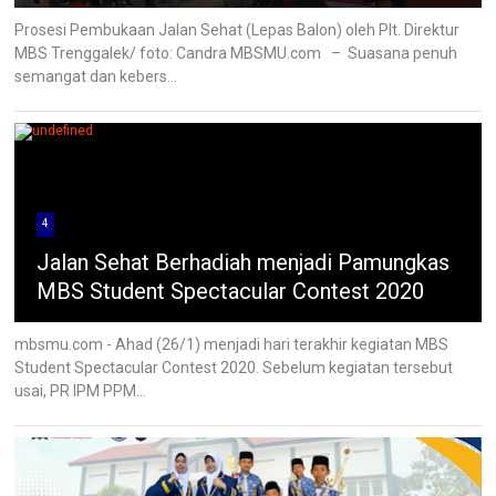
Prosesi Pembukaan Jalan Sehat (Lepas Balon) oleh Plt. Direktur
MBS Trenggalek/ foto: Candra MBSMU.com – Suasana penuh
semangat dan kebers...
4
Jalan Sehat Berhadiah menjadi Pamungkas
MBS Student Spectacular Contest 2020
mbsmu.com - Ahad (26/1) menjadi hari terakhir kegiatan MBS
Student Spectacular Contest 2020. Sebelum kegiatan tersebut
usai, PR IPM PPM...