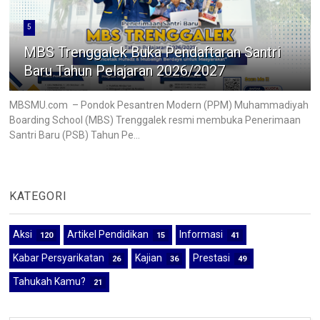
5
MBS Trenggalek Buka Pendaftaran Santri
Baru Tahun Pelajaran 2026/2027
MBSMU.com – Pondok Pesantren Modern (PPM) Muhammadiyah
Boarding School (MBS) Trenggalek resmi membuka Penerimaan
Santri Baru (PSB) Tahun Pe...
KATEGORI
Aksi
Artikel Pendidikan
Informasi
120
15
41
Kabar Persyarikatan
Kajian
Prestasi
26
36
49
Tahukah Kamu?
21