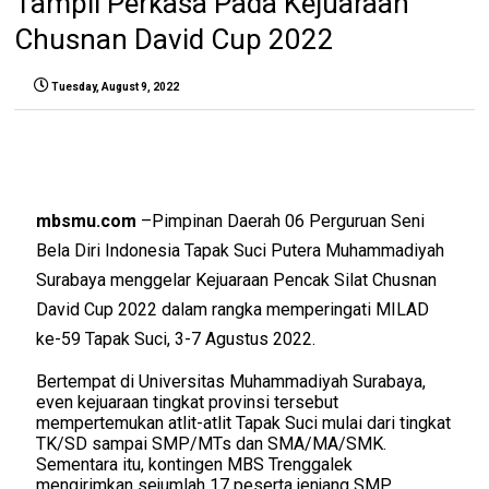
Tampil Perkasa Pada Kejuaraan
Chusnan David Cup 2022
Tuesday, August 9, 2022
m
bsmu.com
–Pim
pinan D
a
erah
06 Perguruan Seni
Bela Diri Indonesia Tapak Suci Putera Muhammadiyah
Surabaya
meng
gelar Kejuaraan Pencak Silat Chusnan
David Cup 2022 dalam rangka memperingati MILAD
ke-59
Tapak Suci, 3-7 Agustus 2022.
Bertempat di
Universitas Muhammadiyah Surabaya
,
even kejuaraan tingkat provinsi tersebut
mempertemukan atlit-atlit Tapak Suci mulai dari tingkat
TK/SD sampai SMP/MTs dan SMA/MA/SMK.
Sementara itu, kontingen MBS Trenggalek
mengirimkan sejumlah 17 peserta jenjang SMP.