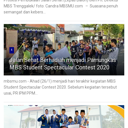
Prosesi Pembukaan Jalan Sehat (Lepas Balon) oleh Plt. Direktur
MBS Trenggalek/ foto: Candra MBSMU.com – Suasana penuh
semangat dan kebers...
4
Jalan Sehat Berhadiah menjadi Pamungkas
MBS Student Spectacular Contest 2020
mbsmu.com - Ahad (26/1) menjadi hari terakhir kegiatan MBS
Student Spectacular Contest 2020. Sebelum kegiatan tersebut
usai, PR IPM PPM...