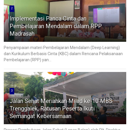
2
Implementasi Panca Cinta dan
Pembelajaran Mendalam dalam RPP
Madrasah
Penyampaian materi Pembelajaran Mendalam (Deep Learning)
dan Kurikulum Berbasis Cinta (KBC) dalam Rencana Pelaksanaan
Pembelajaran (RPP) yan...
3
Jalan Sehat Meriahkan Milad ke-10 MBS
Trenggalek, Ratusan Peserta Ikuti
Semangat Kebersamaan