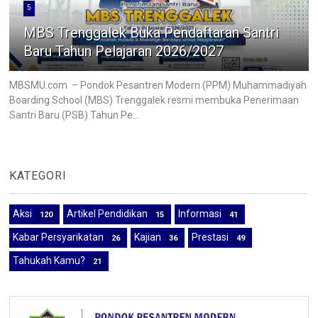
5
MBS Trenggalek Buka Pendaftaran Santri
Baru Tahun Pelajaran 2026/2027
MBSMU.com – Pondok Pesantren Modern (PPM) Muhammadiyah
Boarding School (MBS) Trenggalek resmi membuka Penerimaan
Santri Baru (PSB) Tahun Pe...
KATEGORI
Aksi
Artikel Pendidikan
Informasi
120
15
41
Kabar Persyarikatan
Kajian
Prestasi
26
36
49
Tahukah Kamu?
21