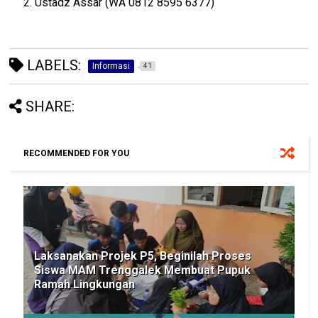
2. Ustadz Assar (WA 0812 8595 6377)
LABELS:
Informasi
41
SHARE:
RECOMMENDED FOR YOU
Laksanakan Projek P5, Beginilah Proses
Siswa MAM Trenggalek Membuat Pupuk
Ramah Lingkungan