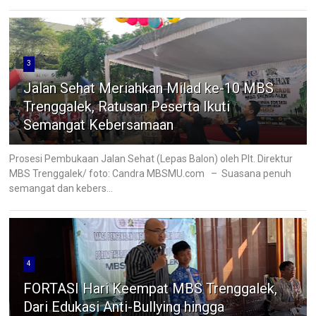
3
Jalan Sehat Meriahkan Milad ke-10 MBS
Trenggalek, Ratusan Peserta Ikuti
Semangat Kebersamaan
Prosesi Pembukaan Jalan Sehat (Lepas Balon) oleh Plt. Direktur
MBS Trenggalek/ foto: Candra MBSMU.com – Suasana penuh
semangat dan kebers...
4
FORTASI Hari Keempat MBS Trenggalek,
Dari Edukasi Anti-Bullying hingga