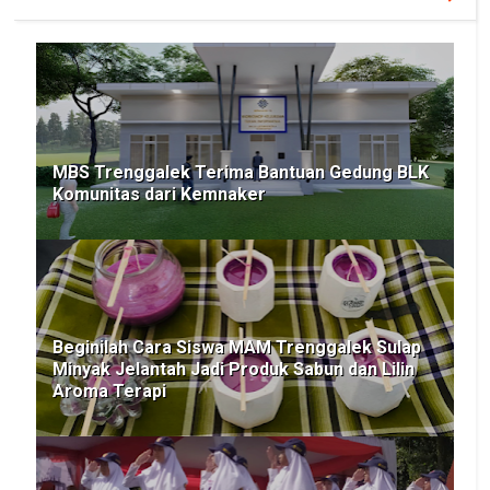
MBS Trenggalek Terima Bantuan Gedung BLK
Komunitas dari Kemnaker
Beginilah Cara Siswa MAM Trenggalek Sulap
Minyak Jelantah Jadi Produk Sabun dan Lilin
Aroma Terapi