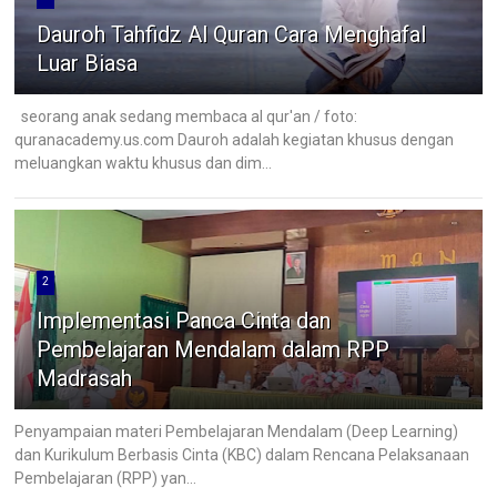
Dauroh Tahfidz Al Quran Cara Menghafal
Luar Biasa
seorang anak sedang membaca al qur'an / foto:
quranacademy.us.com Dauroh adalah kegiatan khusus dengan
meluangkan waktu khusus dan dim...
2
Implementasi Panca Cinta dan
Pembelajaran Mendalam dalam RPP
Madrasah
Penyampaian materi Pembelajaran Mendalam (Deep Learning)
dan Kurikulum Berbasis Cinta (KBC) dalam Rencana Pelaksanaan
Pembelajaran (RPP) yan...