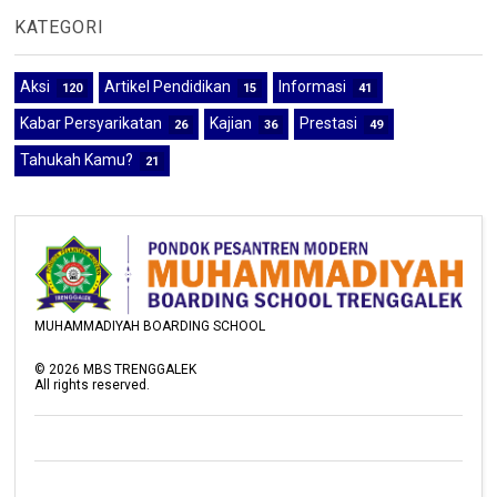
KATEGORI
Aksi
Artikel Pendidikan
Informasi
120
15
41
Kabar Persyarikatan
Kajian
Prestasi
26
36
49
Tahukah Kamu?
21
MUHAMMADIYAH BOARDING SCHOOL
©
2026
MBS TRENGGALEK
All rights reserved.