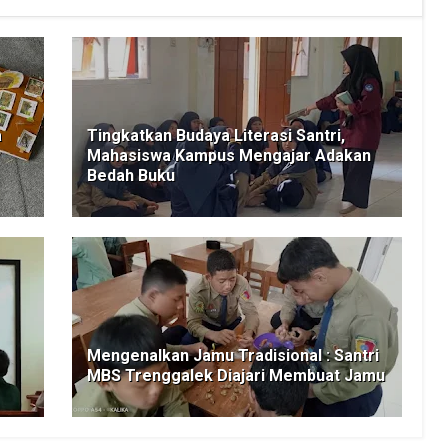
a
Tingkatkan Budaya Literasi Santri,
Mahasiswa Kampus Mengajar Adakan
Bedah Buku
Mengenalkan Jamu Tradisional : Santri
MBS Trenggalek Diajari Membuat Jamu