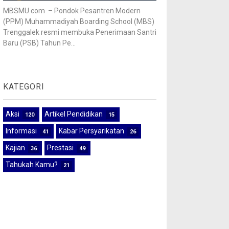
MBSMU.com – Pondok Pesantren Modern
(PPM) Muhammadiyah Boarding School (MBS)
Trenggalek resmi membuka Penerimaan Santri
Baru (PSB) Tahun Pe...
KATEGORI
Aksi
Artikel Pendidikan
120
15
Informasi
Kabar Persyarikatan
41
26
Kajian
Prestasi
36
49
Tahukah Kamu?
21